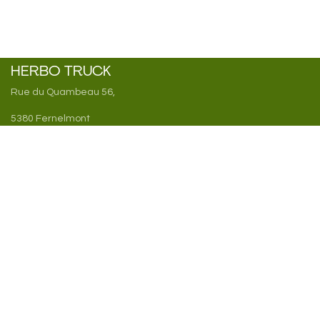
HERBO TRUCK
Rue du Quambeau 56,
5380 Fernelmont
Belgique
TVA : BE1008 521 668
IBAN : BE84 0689 5122 4059
Entrer en contact
clementine@herbotruck.be
+32 470 92 45 38
Suivez-nous