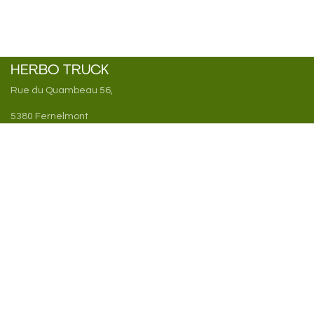
HERBO TRUCK
Rue du Quambeau 56,
5380 Fernelmont
Belgique
TVA : BE1008 521 668
IBAN : BE84 0689 5122 4059
Entrer en contact
clementine@herbotruck.be
+32 470 92 45 38
Suivez-nous