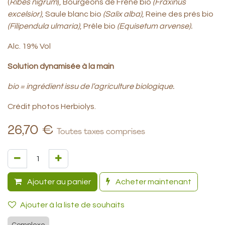
(
Ribes nigrum
), Bourgeons de Frêne bio
(Fraxinus
excelsior)
, Saule blanc bio
(Salix alba)
, Reine des prés bio
(Filipendula ulmaria)
, Prêle bio
(Equisetum arvense).
Alc. 19% Vol
Solution dynamisée à la main
bio = ingrédient issu de l’agriculture biologique.
Crédit photos Herbiolys.
26,70
€
Toutes taxes comprises
Ajouter au panier
Acheter maintenant
Ajouter à la liste de souhaits