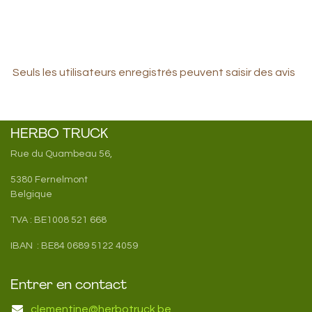
Seuls les utilisateurs enregistrés peuvent saisir des avis
HERBO TRUCK
Rue du Quambeau 56,
5380 Fernelmont
Belgique
TVA : BE1008 521 668
IBAN : BE84 0689 5122 4059
Entrer en contact
clementine@herbotruck.be