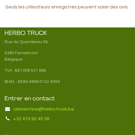
Seuls les utilisateurs enregistrés peuvent saisir des avis
HERBO TRUCK
Rue du Quambeau 56,
5380 Fernelmont
Belgique
TVA : BE1008 521 668
IBAN : BE84 0689 5122 4059
Entrer en contact
clementine@herbotruck.be
+32 470 92 45 38