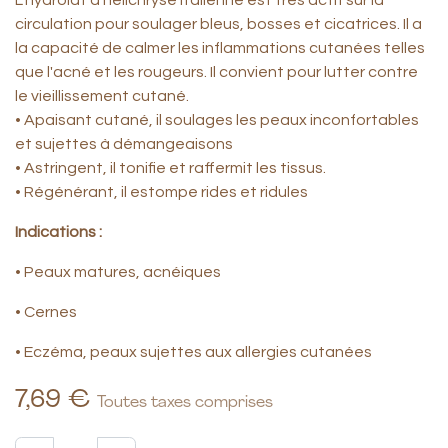
L'hydrolat d'hélichryse italienne est très actif sur la
circulation pour soulager bleus, bosses et cicatrices. Il a
la capacité de calmer les inflammations cutanées telles
que l'acné et les rougeurs. Il convient pour lutter contre
le vieillissement cutané.
• Apaisant cutané, il soulages les peaux inconfortables
et sujettes à démangeaisons
• Astringent, il tonifie et raffermit les tissus.
• Régénérant, il estompe rides et ridules
Indications :
• Peaux matures, acnéiques
• Cernes
• Eczéma, peaux sujettes aux allergies cutanées
7,69
€
Toutes taxes comprises