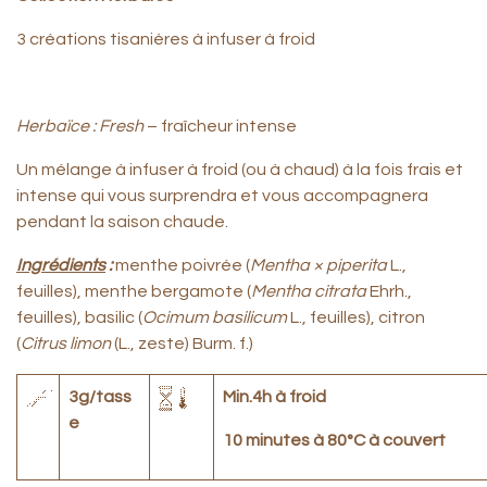
3 créations tisanières à infuser à froid
Herbaïce : Fresh
– fraîcheur intense
Un mélange à infuser à froid (ou à chaud) à la fois frais et
intense qui vous surprendra et vous accompagnera
pendant la saison chaude.
Ingrédients
:
menthe poivrée (
Mentha × piperita
L.,
feuilles), menthe bergamote (
Mentha citrata
Ehrh.,
feuilles), basilic (
Ocimum basilicum
L., feuilles), citron
(
Citrus limon
(L., zeste) Burm. f.)
3g/tass
Min.4h à froid
e
10 minutes à 80°C à couvert