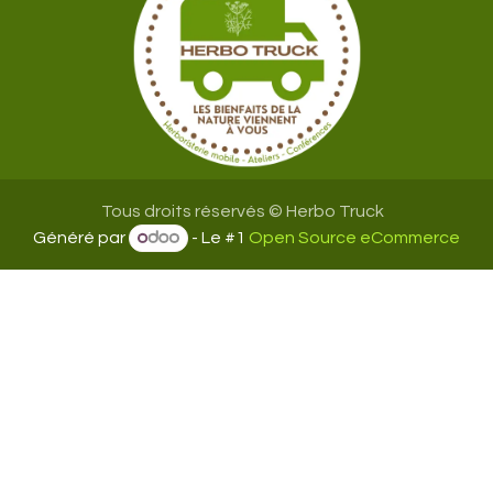
Tous droits réservés © Herbo Truck
Généré par
- Le #1
Open Source eCommerce