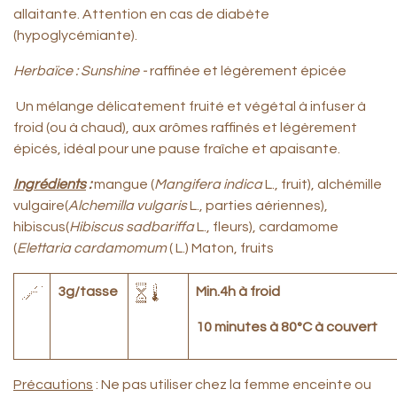
allaitante. Attention en cas de diabète
(hypoglycémiante).
Herbaïce : Sunshine -
raffinée et légèrement épicée
Un mélange délicatement fruité et végétal à infuser à
froid (ou à chaud), aux arômes raffinés et légèrement
épicés, idéal pour une pause fraîche et apaisante.
Ingrédients
:
mangue (
Mangifera indica
L., fruit), alchémille
vulgaire(
Alchemilla vulgaris
L., parties aériennes),
hibiscus(
Hibiscus sadbariffa
L., fleurs), cardamome
(
Elettaria cardamomum
( L.) Maton, fruits
3g/tasse
Min.4h à froid
10 minutes à 80°C à couvert
Précautions
: Ne pas utiliser chez la femme enceinte ou