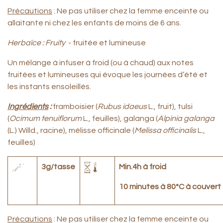
Précautions
: Ne pas utiliser chez la femme enceinte ou
allaitante ni chez les enfants de moins de 6 ans.
Herbaïce : Fruity
- fruitée et lumineuse
Un mélange à infuser à froid (ou à chaud) aux notes
fruitées et lumineuses qui évoque les journées d’été et
les instants ensoleillés.
Ingrédients
:
framboisier (
Rubus idaeus
L., fruit), tulsi
(
Ocimum tenuiflorum
L., feuilles), galanga (
Alpinia galanga
(L.) Willd., racine), mélisse officinale (
Melissa officinalis
L.,
feuilles)
3g/tasse
Min.4h à froid
10 minutes à 80°C à couvert
Précautions
: Ne pas utiliser chez la femme enceinte ou