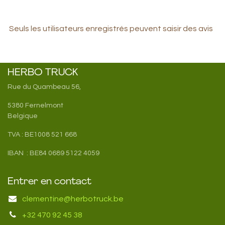
Seuls les utilisateurs enregistrés peuvent saisir des avis
HERBO TRUCK
Rue du Quambeau 56,
5380 Fernelmont
Belgique
TVA : BE1008 521 668
IBAN : BE84 0689 5122 4059
Entrer en contact
clementine@herbotruck.be
+32 470 92 45 38