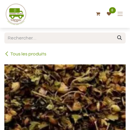
Se rendre au contenu
0
Tous les produits