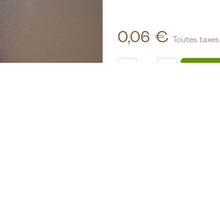
0,06
€
Toutes taxes
Ajout
Ajouter à la liste de souh
Plante séchée
Origine
:
BIO
Conditions générales
Enlèvement au camion ou à l'at
ensemble)