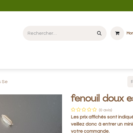
Mon
e vente et Partenaires NOUVEAU
Boutique en ligne
Blog
Méd
s Se
fenouil doux e
(0 avis)
Les prix affichés sont indiqu
veillez donc à entrer un mi
votre commande.