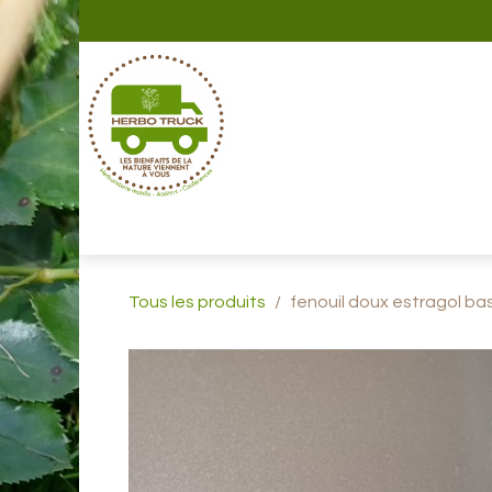
Se rendre au contenu
Page d'accueil
Le projet
Évènements
Points d
Tous les produits
fenouil doux estragol ba