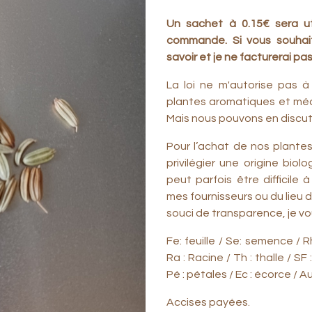
Un sachet à 0.15€ sera ut
commande. Si vous souhait
savoir et je ne facturerai pa
La loi ne m'autorise pas à 
plantes aromatiques et médi
Mais nous pouvons en discute
Pour l’achat de nos plantes
privilégier une origine bio
peut parfois être difficile 
mes fournisseurs ou du lieu d
souci de transparence, je v
Fe: feuille / Se: semence / Rh
Ra : Racine / Th : thalle / SF 
Pé : pétales / Ec : écorce / A
Accises payées.