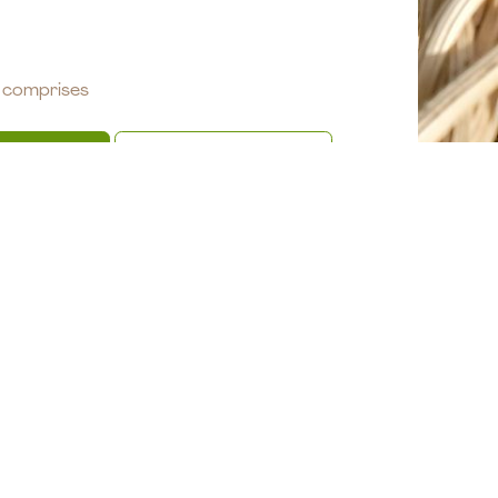
 comprises
er au panier
Acheter maintenant
aits
elier (horaire et jour à définir