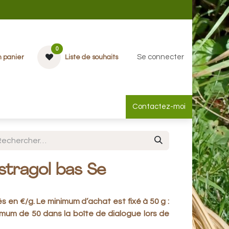
0
Se connecter
 panier
Liste de souhaits
ias
Aide
Contactez-moi
stragol bas Se
és en €/g
. Le minimum d’achat est fixé à
50 g :
nimum de
50 dans la boîte de dialogue lors de