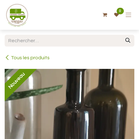
Se rendre au contenu
0
Tous les produits
Nouveau