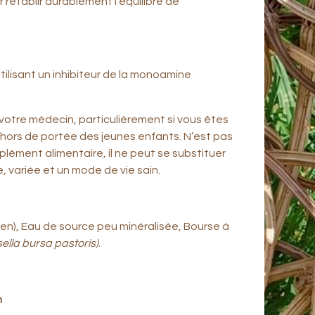
ur rétablir durablement l’équilibre de
ilisant un inhibiteur de la monoamine
votre médecin, particulièrement si vous êtes
r hors de portée des jeunes enfants. N’est pas
ément alimentaire, il ne peut se substituer
, variée et un mode de vie sain.
uten), Eau de source peu minéralisée, Bourse à
ella bursa pastoris)
.
n