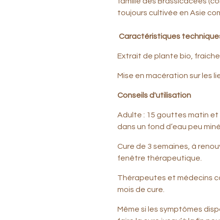
famille des Brassicacées (co
toujours cultivée en Asie co
Caractéristiques techniqu
Extrait de plante bio, fraiche
Mise en macération sur les li
Conseils d'utilisation
Adulte : 15 gouttes matin et
dans un fond d’eau peu miné
Cure de 3 semaines, à renou
fenêtre thérapeutique.
Thérapeutes et médecins co
mois de cure.
Même si les symptômes dispa