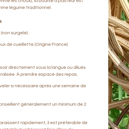
mme les choux), la bourse à pasteur est
mme légume traditionnel.
es
 (non surgelé).
eux de cueillette (Origine France)
 soir directement sous la langue ou dilués
ralisée. À prendre espacé des repas.
veler si nécessaire après une semaine de
nseillent généralement un minimum de 2
raissent rapidement, il est préférable de