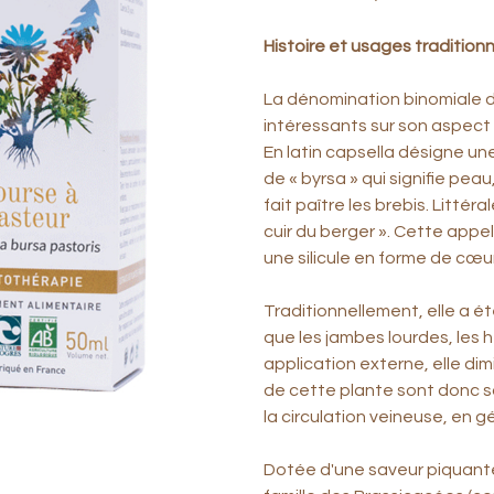
Histoire et usages tradition
La dénomination binomiale d
intéressants sur son aspect 
En latin capsella désigne un
de « byrsa » qui signifie peau,
fait paître les brebis. Litté
cuir du berger ». Cette appell
une silicule en forme de cœu
Traditionnellement, elle a é
que les jambes lourdes, les 
application externe, elle di
de cette plante sont donc 
la circulation veineuse, en g
Dotée d'une saveur piquante