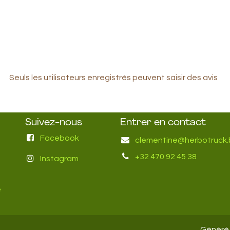
Seuls les utilisateurs enregistrés peuvent saisir des avis
Suivez-nous
Entrer en contact
Facebook
clementine@herbotruck.
+32 470 92 45 38
Instagram
e
Généré