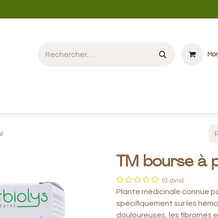
Mon
e vente et Partenaires NOUVEAU
Boutique en ligne
Blog
Méd
l
TM bourse à 
(0 avis)
Plante médicinale connue po
spécifiquement sur les hémo
douloureuses, les fibromes et