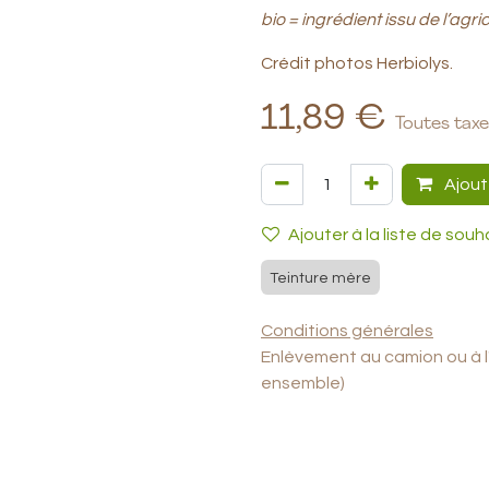
bio = ingrédient issu de l’agri
Crédit photos Herbiolys.
11,89
€
Toutes tax
Ajout
Ajouter à la liste de souh
Teinture mère
Conditions générales
Enlèvement au camion ou à l'at
ensemble)