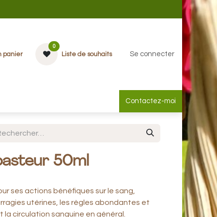
0
Se connecter
 panier
Liste de souhaits
ias
Aide
Contactez-moi
pasteur 50ml
ur ses actions bénéfiques sur le sang,
rragies utérines, les règles abondantes et
 la circulation sanguine en général.