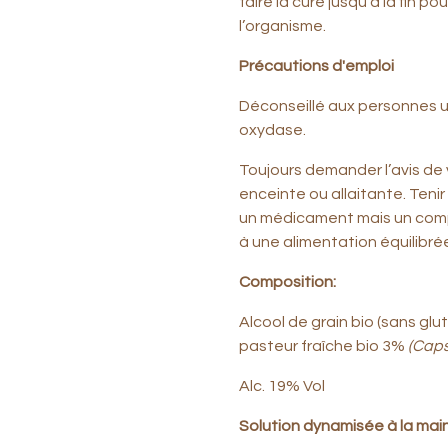
faire la cure jusqu’à la fin po
l’organisme.
Précautions d'emploi
Déconseillé aux personnes ut
oxydase.
Toujours demander l’avis de 
enceinte ou allaitante. Teni
un médicament mais un compl
à une alimentation équilibrée
Composition:
Alcool de grain bio (sans gl
pasteur fraîche bio 3%
(Caps
Alc. 19% Vol
Solution dynamisée à la mai