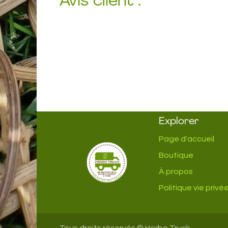
Avis client :
Explorer
Page d'accueil
Boutique
À propos
Politique vie privé
Tous droits réservés © Herbo Truck