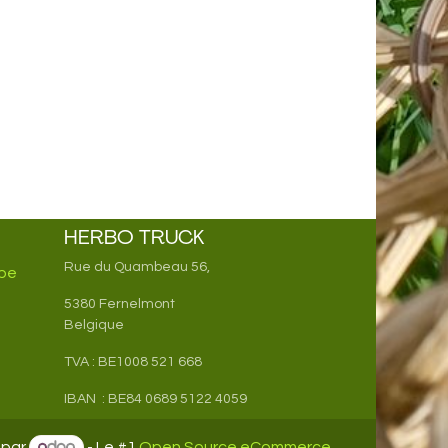
HERBO TRUCK
Rue du Quambeau 56,
be
5380 Fernelmont
Belgique
TVA : BE1008 521 668
IBAN : BE84 0689 5122 4059
 par
- Le #1
Open Source eCommerce