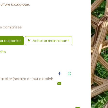
culture biologique.
es comprises
er au panier
Acheter maintenant
aits
elier (horaire et jour à définir