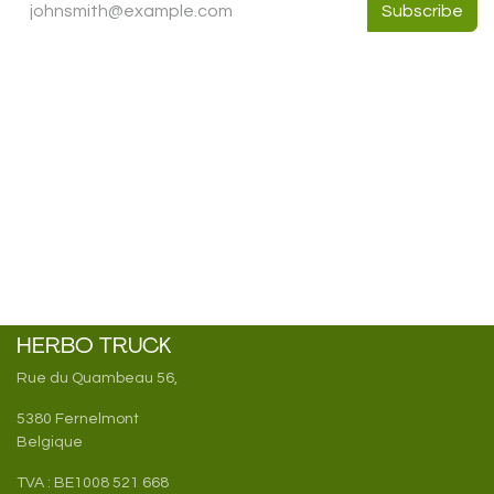
Subscribe
HERBO TRUCK
Rue du Quambeau 56,
5380 Fernelmont
Belgique
TVA : BE1008 521 668