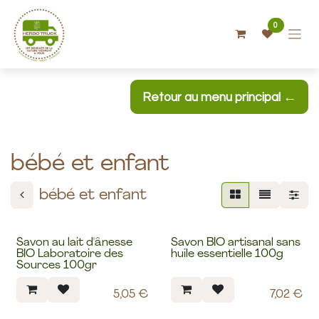
Se rendre au contenu
0
Retour au menu principal ←
bébé et enfant
bébé et enfant
Savon au lait d'ânesse
Savon BIO artisanal sans
Nouveau
BIO Laboratoire des
huile essentielle 100g
Sources 100gr
5,05
€
7,02
€