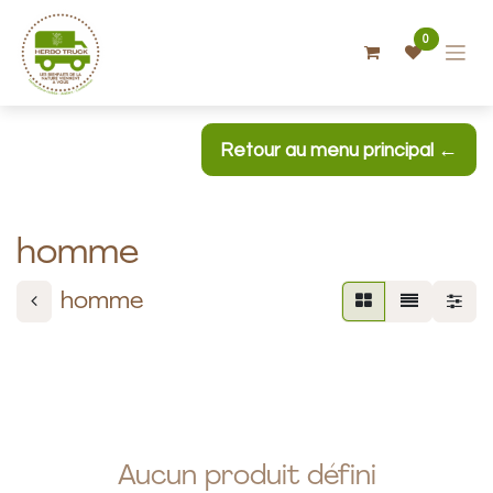
Se rendre au contenu
0
Retour au menu principal ←
homme
homme
Aucun produit défini