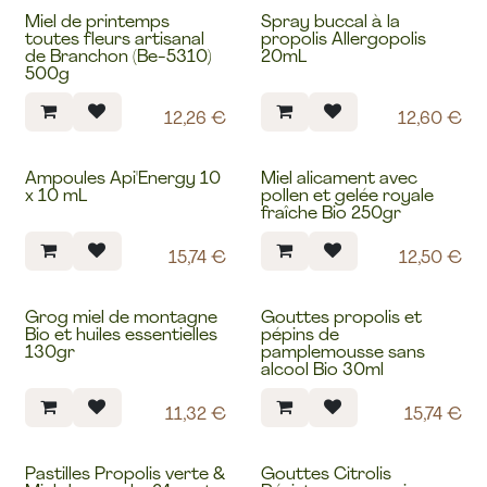
Miel de printemps
Spray buccal à la
Mes chouchous
Produit de saison
toutes fleurs artisanal
propolis Allergopolis
de Branchon (Be-5310)
20mL
500g
12,26
€
12,60
€
Ampoules Api'Energy 10
Miel alicament avec
Produit de saison
x 10 mL
pollen et gelée royale
fraîche Bio 250gr
15,74
€
12,50
€
Grog miel de montagne
Gouttes propolis et
Bio et huiles essentielles
pépins de
130gr
pamplemousse sans
alcool Bio 30ml
11,32
€
15,74
€
Pastilles Propolis verte &
Gouttes Citrolis