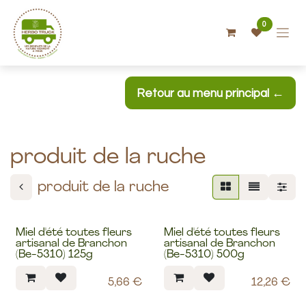
Se rendre au contenu
0
Retour au menu principal ←
produit de la ruche
produit de la ruche
Miel d'été toutes fleurs
Miel d'été toutes fleurs
Mes chouchous
Mes chouchous
artisanal de Branchon
artisanal de Branchon
(Be-5310) 125g
(Be-5310) 500g
5,66
€
12,26
€